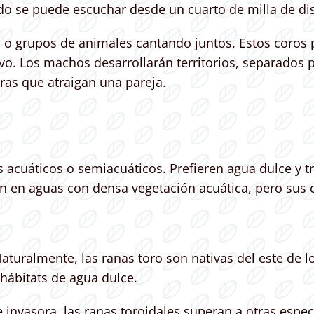
do se puede escuchar desde un cuarto de milla de dis
, o grupos de animales cantando juntos. Estos coros
o. Los machos desarrollarán territorios, separados 
ras que atraigan una pareja.
acuáticos o semiacuáticos. Prefieren agua dulce y t
n en aguas con densa vegetación acuática, pero sus c
aturalmente, las ranas toro son nativas del este de 
hábitats de agua dulce.
 invasora, las ranas toroidales superan a otras espe