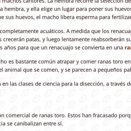
machos cantores. La hembra recorre la selección de l
a hembra, y ella elige un lugar para poner sus huev
e sus huevos, el macho libera esperma para fertilizar
 completamente acuáticos. A medida que los renacua
es crecerán patas, y luego lentamente reabsorberán su
es años para que un renacuajo se convierta en una
ra
ho es bastante común atrapar y comer ranas toro en 
del animal que se comen, y se parecen a pequeños pali
 en las clases de ciencia para la disección, a través
 comercial de ranas toro. Estos han fracasado porque 
a se canibalizan entre sí.