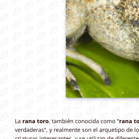
La
rana toro
, también conocida como "
rana t
verdaderas", y realmente son el arquetipo de l
criaturas interesantes, y se utilizan de diferen