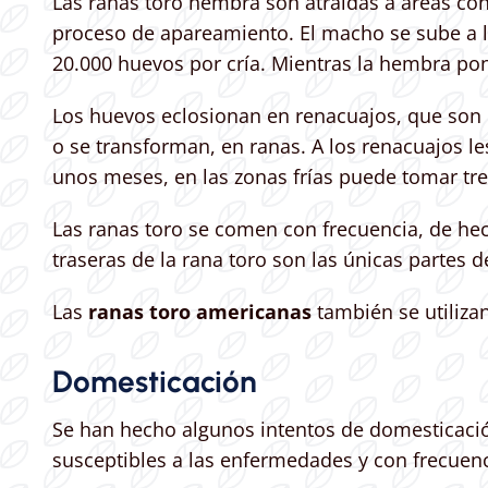
Las ranas toro hembra son atraídas a áreas con 
proceso de apareamiento. El macho se sube a l
20.000 huevos por cría. Mientras la hembra pon
Los huevos eclosionan en renacuajos, que son
o se transforman, en ranas. A los renacuajos l
unos meses, en las zonas frías puede tomar tr
Las ranas toro se comen con frecuencia, de hec
traseras de la rana toro son las únicas partes 
Las
ranas toro americanas
también se utilizan
Domesticación
Se han hecho algunos intentos de domesticación
susceptibles a las enfermedades y con frecuenci