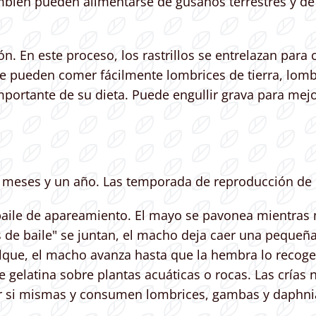
mbién pueden alimentarse de gusanos terrestres y de
n. En este proceso, los rastrillos se entrelazan para 
se pueden comer fácilmente lombrices de tierra, lom
ortante de su dieta. Puede engullir grava para mejo
 6 meses y un año. Las temporada de reproducción de 
ile de apareamiento. El mayo se pavonea mientras m
de baile" se juntan, el macho deja caer una pequeñ
ue, el macho avanza hasta que la hembra lo recoge co
gelatina sobre plantas acuáticas o rocas. Las crías
or si mismas y consumen lombrices, gambas y daphni