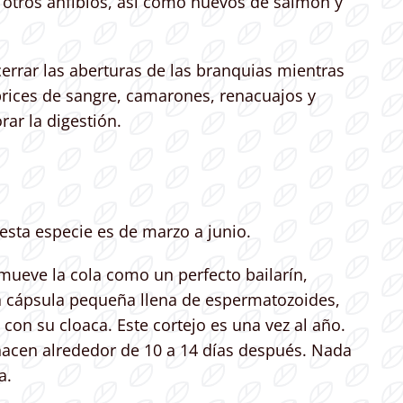
 otros anfibios, así como huevos de salmón y
cerrar las aberturas de las branquias mientras
brices de sangre, camarones, renacuajos y
rar la digestión.
esta especie es de marzo a junio.
ueve la cola como un perfecto bailarín,
a cápsula pequeña llena de espermatozoides,
n su cloaca. Este cortejo es una vez al año.
 nacen alrededor de 10 a 14 días después. Nada
a.