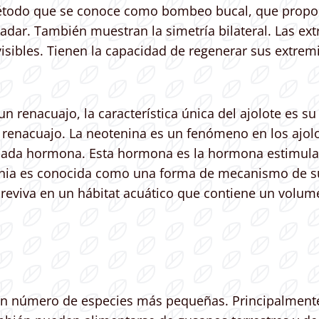
n método que se conoce como bombeo bucal, que propo
nadar. También muestran la simetría bilateral. Las e
 visibles. Tienen la capacidad de regenerar sus extr
un renacuajo, la característica única del ajolote es su
un renacuajo. La neotenina es un fenómeno en los ajo
ada hormona. Esta hormona es la hormona estimulant
enia es conocida como una forma de mecanismo de sup
breviva en un hábitat acuático que contiene un volum
an número de especies más pequeñas. Principalmente