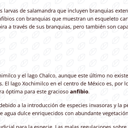
 las larvas de salamandra que incluyen branquias exte
anfibios con branquias que muestran un esqueleto car
pira a través de sus branquias, pero también son capac
chimilco y el lago Chalco, aunque este último no exist
. El lago Xochimilco en el centro de México es, por lo
ura óptima para este gracioso
anfibio
.
 debido a la introducción de especies invasoras y la 
 de agua dulce enriquecidos con abundante vegetación
dicial para la especie. Las malas regulaciones sobre