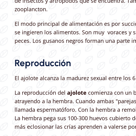
de insectos y artrópodos que se encuentra. Ta
zooplancton.
El modo principal de alimentación es por succió
se ingieren los alimentos. Son muy voraces y 
peces. Los gusanos negros forman una parte imp
Reproducción
El ajolote alcanza la madurez sexual entre los
La reproducción del
ajolote
comienza con un ba
atrayendo a la hembra. Cuando ambas "parejas 
llamada espermatóforo. Con la hembra a remolq
La hembra pega sus 100-300 huevos cubierto de 
más eclosionar las crías aprenden a valerse p