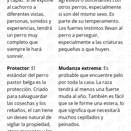
y capaz. Si se expone
agresivos o dominantes con
al cachorro a
otros perros, especialmente
diferentes vistas,
si son del mismo sexo. Es
personas, sonidos y
parte de su temperamento.
experiencias, tendrá
Los fuertes instintos llevan al
un perro muy
perro a perseguir,
completo que
especialmente a las criaturas
siempre le hará
pequeñas o que huyen.
sonreír.
Protector
: El
Mudanza extrema
: Es
estándar del perro
probable que encuentre pelo
pastor belga es la
por toda la casa. La raza
protección. Criado
tendrá al menos una fuerte
para salvaguardar
muda al año. También es fácil
las cosechas y los
que se le forme una estera, lo
rebaños, el can tiene
que significa que necesitará
un deseo natural de
muchos cepillados y
vigilar la propiedad,
peinados.