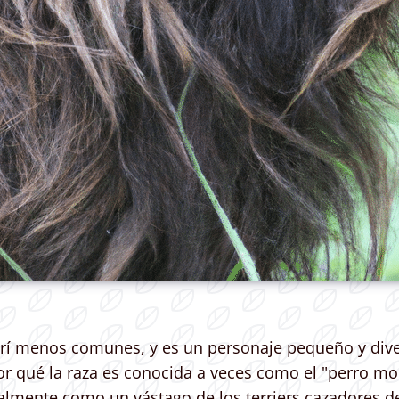
grí menos comunes, y es un personaje pequeño y dive
or qué la raza es conocida a veces como el "perro mon
cialmente como un vástago de los terriers cazadores 