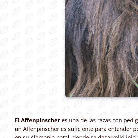
El
Affenpinscher
es una de las razas con pedi
un Affenpinscher es suficiente para entender p
en su Alemania natal, donde se desarrolló ini