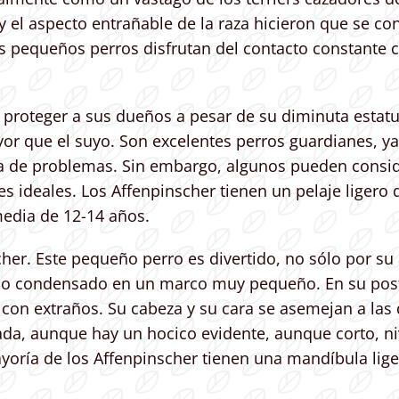
 y el aspecto entrañable de la raza hicieron que se c
os pequeños perros disfrutan del contacto constante 
 proteger a sus dueños a pesar de su diminuta estatur
 que el suyo. Son excelentes perros guardianes, ya 
a de problemas. Sin embargo, algunos pueden consid
res ideales. Los Affenpinscher tienen un pelaje liger
edia de 12-14 años.
cher. Este pequeño perro es divertido, no sólo por su
 ello condensado en un marco muy pequeño. En su pos
 con extraños. Su cabeza y su cara se asemejan a la
, aunque hay un hocico evidente, aunque corto, nivel
ayoría de los Affenpinscher tienen una mandíbula lig