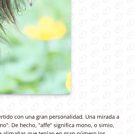
rtido con una gran personalidad. Una mirada a
o". De hecho, "affe" significa mono, o simio,
de alimañas que tenían en gran número los