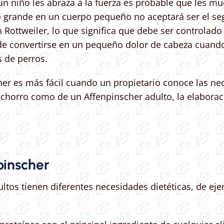
n niño les abraza a la fuerza es probable que les muer
o grande en un cuerpo pequeño no aceptará ser el s
 Rottweiler, lo que significa que debe ser controla
e convertirse en un pequeño dolor de cabeza cuando 
 de perros.
er es más fácil cuando un propietario conoce las nec
 cachorro como de un Affenpinscher adulto, la elabor
pinscher
ltos tienen diferentes necesidades dietéticas, de ejer