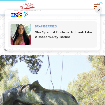
25%
Clamidosaurio de king
hace 3 años