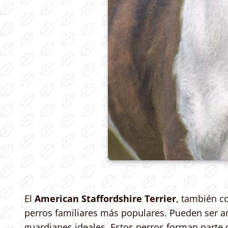
El
American Staffordshire Terrier
, también co
perros familiares más populares. Pueden ser am
guardianes ideales. Estos perros forman parte 