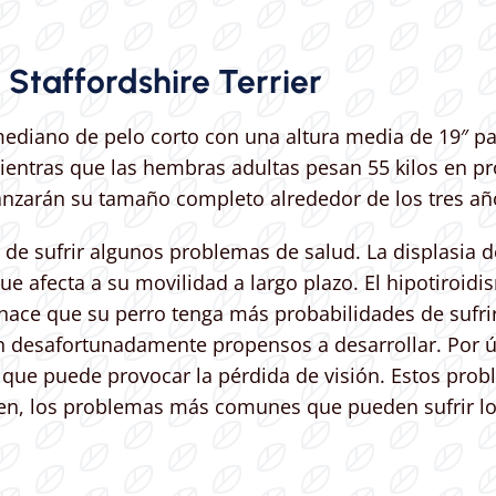
Staffordshire Terrier
r mediano de pelo corto con una altura media de 19″ p
ientras que las hembras adultas pesan 55 kilos en p
canzarán su tamaño completo alrededor de los tres añ
le de sufrir algunos problemas de salud. La displas
que afecta a su movilidad a largo plazo. El hipotiro
e hace que su perro tenga más probabilidades de sufr
n desafortunadamente propensos a desarrollar. Por úl
 que puede provocar la pérdida de visión. Estos prob
men, los problemas más comunes que pueden sufrir los