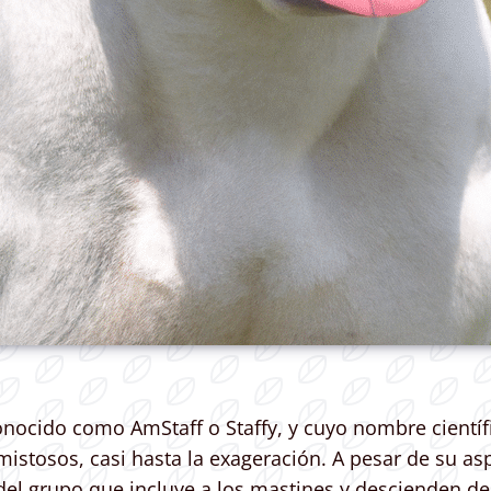
nocido como AmStaff o Staffy, y cuyo nombre científi
istosos, casi hasta la exageración. A pesar de su a
del grupo que incluye a los mastines y descienden de 