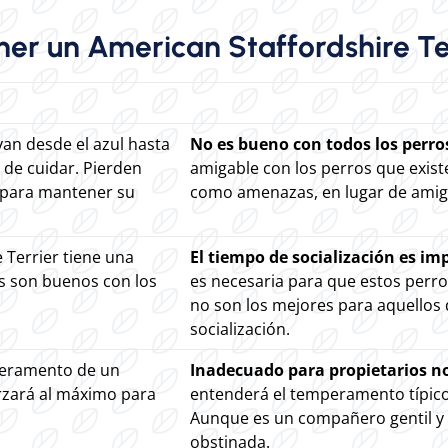
ner un American Staffordshire Te
van desde el azul hasta
No es bueno con todos los perro
 de cuidar. Pierden
amigable con los perros que exist
 para mantener su
como amenazas, en lugar de amig
e Terrier tiene una
El tiempo de socialización es im
os son buenos con los
es necesaria para que estos perro
no son los mejores para aquellos 
socialización.
peramento de un
Inadecuado para propietarios n
orzará al máximo para
entenderá el temperamento típico d
Aunque es un compañero gentil y l
obstinada.