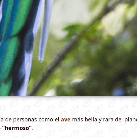
ía de personas como el
ave
más bella y rara del pla
o “hermoso”
.