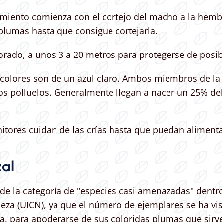
amiento comienza con el cortejo del macho a la hembr
plumas hasta que consigue cortejarla.
forado, a unos 3 a 20 metros para protegerse de posi
colores son de un azul claro. Ambos miembros de la 
s polluelos. Generalmente llegan a nacer un 25% del 
tores cuidan de las crías hasta que puedan aliment
zal
 de la categoría de "especies casi amenazadas" dentro
aleza (UICN), ya que el número de ejemplares se ha 
aza, para apoderarse de sus coloridas plumas que sirv