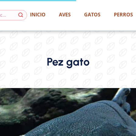
INICIO
AVES
GATOS
PERROS
Pez gato