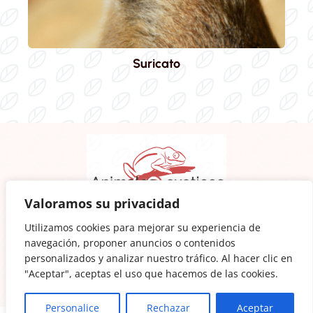
Suricato
Valoramos su privacidad
Animalesexoticos.wiki
es un web para amantes de la
Utilizamos cookies para mejorar su experiencia de
naturaleza y lógicamente de los animales
navegación, proponer anuncios o contenidos
personalizados y analizar nuestro tráfico. Al hacer clic en
"Aceptar", aceptas el uso que hacemos de las cookies.
Mapa del Sitio
Politica de Privacidad
Politica de Cookies
Aviso Legal
Contacto
Personalice
Rechazar
Aceptar