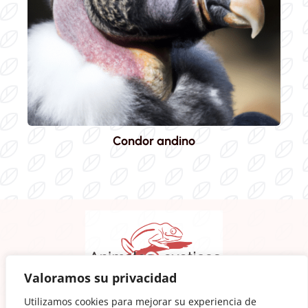
Condor andino
Valoramos su privacidad
Animalesexoticos.wiki
es un web para amantes de la
Utilizamos cookies para mejorar su experiencia de