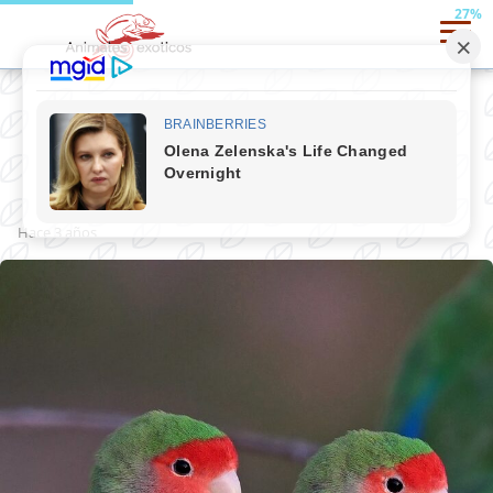
27%
Agapornis
hace 3 años