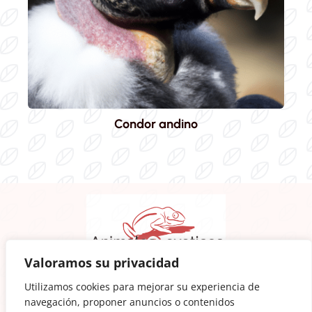
Condor andino
Valoramos su privacidad
Animalesexoticos.wiki
es un web para amantes de la
Utilizamos cookies para mejorar su experiencia de
naturaleza y lógicamente de los animales
navegación, proponer anuncios o contenidos