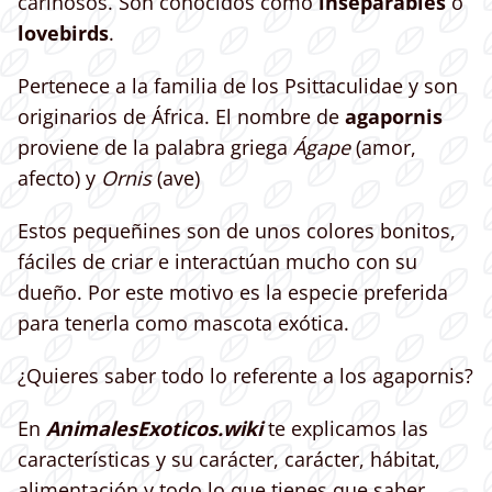
cariñosos. Son conocidos como
inseparables
o
lovebirds
.
Pertenece a la familia de los Psittaculidae y son
originarios de África. El nombre de
agapornis
proviene de la palabra griega
Ágape
(amor,
afecto) y
Ornis
(ave)
Estos pequeñines son de unos colores bonitos,
fáciles de criar e interactúan mucho con su
dueño. Por este motivo es la especie preferida
para tenerla como mascota exótica.
¿Quieres saber todo lo referente a los agapornis?
En
AnimalesExoticos.wiki
te explicamos las
características y su carácter, carácter, hábitat,
alimentación y todo lo que tienes que saber